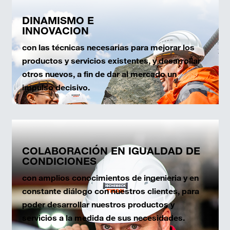
DINAMISMO E
INNOVACION
con las técnicas necesarias para mejorar los
productos y servicios existentes, y desarrollar
otros nuevos, a fin de dar al mercado un
impulso decisivo.
COLABORACIÓN EN IGUALDAD DE
CONDICIONES
con amplios conocimientos de ingenieria y en
constante diálogo con nuestros clientes, para
poder desarrollar nuestros productos y
servicios a la medida de sus necesidades.