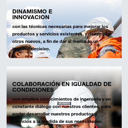
DINAMISMO E
INNOVACION
con las técnicas necesarias para mejorar los
productos y servicios existentes, y desarrollar
otros nuevos, a fin de dar al mercado un
impulso decisivo.
COLABORACIÓN EN IGUALDAD DE
CONDICIONES
con amplios conocimientos de ingenieria y en
constante diálogo con nuestros clientes, para
poder desarrollar nuestros productos y
servicios a la medida de sus necesidades.