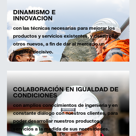
DINAMISMO E
INNOVACION
con las técnicas necesarias para mejorar los
productos y servicios existentes, y desarrollar
otros nuevos, a fin de dar al mercado un
impulso decisivo.
COLABORACIÓN EN IGUALDAD DE
CONDICIONES
con amplios conocimientos de ingenieria y en
constante diálogo con nuestros clientes, para
poder desarrollar nuestros productos y
servicios a la medida de sus necesidades.